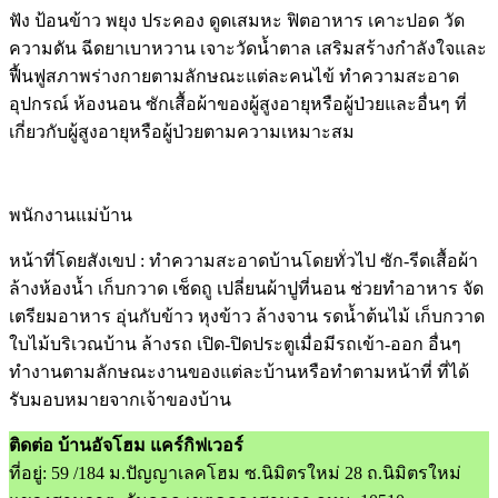
ฟัง ป้อนข้าว พยุง ประคอง ดูดเสมหะ ฟิตอาหาร เคาะปอด วัด
ความดัน ฉีดยาเบาหวาน เจาะวัดน้ำตาล เสริมสร้างกำลังใจและ
ฟื้นฟูสภาพร่างกายตามลักษณะแต่ละคนไข้ ทำความสะอาด
อุปกรณ์ ห้องนอน ซักเสื้อผ้าของผู้สูงอายุหรือผู้ป่วยและอื่นๆ ที่
เกี่ยวกับผู้สูงอายุหรือผู้ป่วยตามความเหมาะสม
พนักงานแม่บ้าน
หน้าที่โดยสังเขป : ทำความสะอาดบ้านโดยทั่วไป ซัก-รีดเสื้อผ้า
ล้างห้องน้ำ เก็บกวาด เช็ดถู เปลี่ยนผ้าปูที่นอน ช่วยทำอาหาร จัด
เตรียมอาหาร อุ่นกับข้าว หุงข้าว ล้างจาน รดน้ำต้นไม้ เก็บกวาด
ใบไม้บริเวณบ้าน ล้างรถ เปิด-ปิดประตูเมื่อมีรถเข้า-ออก อื่นๆ
ทำงานตามลักษณะงานของแต่ละบ้านหรือทำตามหน้าที่ ที่ได้
รับมอบหมายจากเจ้าของบ้าน
ติดต่อ บ้านอัจโฮม แคร์กิฟเวอร์
ที่อยู่: 59 /184 ม.ปัญญาเลคโฮม ซ.นิมิตรใหม่ 28 ถ.นิมิตรใหม่