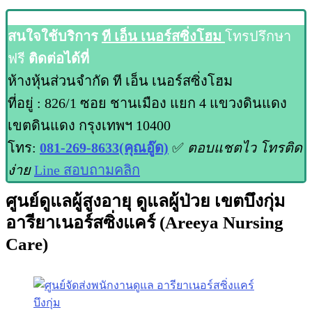
สนใจใช้บริการ
ที เอ็น เนอร์สซิ่งโฮม
โทรปรึกษา
ฟรี
ติดต่อได้ที่
ห้างหุ้นส่วนจำกัด ที เอ็น เนอร์สซิ่งโฮม
ที่อยู่ : 826/1 ซอย ชานเมือง แยก 4 แขวงดินแดง
เขตดินแดง กรุงเทพฯ 10400
โทร:
081-269-8633(คุณอู๊ด)
✅
ตอบแชตไว โทรติด
ง่าย
Line สอบถามคลิก
ศูนย์ดูแลผู้สูงอายุ ดูแลผู้ป่วย เขตบึงกุ่ม
อารียาเนอร์สซิ่งแคร์ (Areeya Nursing
Care)