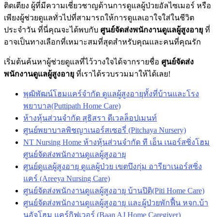
ติดเตียง ผู้ที่มีความเชี่ยวชาญด้านการดูแลผู้ป่วยอัลไซเมอร์ หรือ
เพียงผู้ช่วยดูแลทั่วไปที่สามารถให้การดูแลเอาใจใส่ในชีวิต
ประจำวัน ที่นี่คุณจะได้พบกับ
ศูนย์จัดส่งพนักงานดูแลผู้สูงอายุ
ที่
อาจเป็นทางเลือกที่เหมาะสมที่สุดสำหรับคุณและคนที่คุณรัก
เริ่มต้นค้นหาผู้ช่วยดูแลที่ไว้วางใจได้จากรายชื่อ
ศูนย์จัดส่ง
พนักงานดูแลผู้สูงอายุ
ที่เราได้รวบรวมมาให้ได้เลย!
พุฒิพัฒน์โฮมแคร์จำกัด ดูแลผู้สูงอายุทั้งที่บ้านและโรง
พยาบาล(Puttipath Home Care)
ห้างหุ้นส่วนจำกัด สุธิสรา ดีเวลล็อปเมนท์
ศูนย์พยาบาลพิชญาเนอร์สเซอรี่ (Pitchaya Nursery)
NT Nursing Home ห้างหุ้นส่วนจำกัด ที เอ็น เนอร์สซิ่งโฮม
ศูนย์จัดส่งพนักงานดูแลผู้สูงอายุ
ศูนย์ดูแลผู้สูงอายุ ดูแลผู้ป่วย เขตบึงกุ่ม อารียาเนอร์สซิ่ง
แคร์ (Areeya Nursing Care)
ศูนย์จัดส่งพนักงานดูแลผู้สูงอายุ บ้านปิติ(Piti Home Care)
ศูนย์จัดส่งพนักงานดูแลผู้สูงอายุ และผู้ป่วยพักฟื้น หจก.บ้า
นอัจโฮม แคร์กิฟเวอร์ (Baan AJ Home Caregiver)