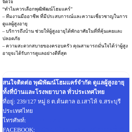
จิตใจ
“ทำไมควรเลือกพุฒิพัฒน์โฮมแคร์”
– ทีมงานมืออาชีพ ที่มีประสบการณ์และความเชี่ยวชาญในการ
ดูแลผู้สูงอายุ
– บริการถึงบ้าน ช่วยให้ผู้สูงอายุได้พักอาศัยในที่ที่คุ้นเคยและ
ปลอดภัย
– ความสะดวกสบายของครอบครัว คุณสามารถมั่นใจได้ว่าผู้สูง
อายุจะได้รับการดูแลอย่างดีที่สุด
สนใจติดต่อ พุฒิพัฒน์โฮมแคร์จำกัด ดูแลผู้สูงอายุ
ทั้งที่บ้านและโรงพยาบาล ทั่วประเทศไทย
ที่อยู่: 239/127 หมู่ 8 ต.ต้นตาล อ.เสาไห้ จ.สระบุรี
ประเทศไทย
โทรศัพท์:
093-871-6756
FACEBOOK:
พุฒิพัฒน์โฮมแคร์ ดูแลผู้สูงอายุทั้งที่