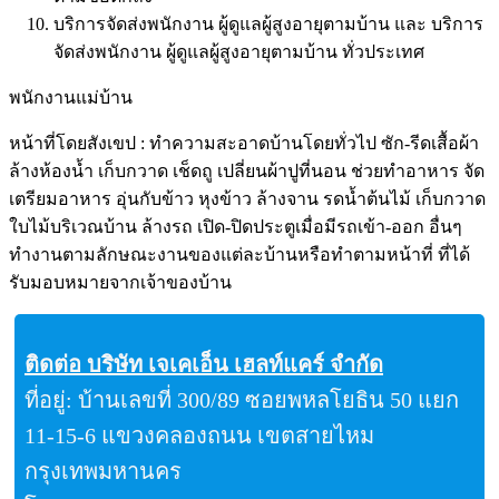
บริการจัดส่งพนักงาน ผู้ดูแลผู้สูงอายุตามบ้าน และ บริการ
จัดส่งพนักงาน ผู้ดูแลผู้สูงอายุตามบ้าน ทั่วประเทศ
พนักงานแม่บ้าน
หน้าที่โดยสังเขป : ทำความสะอาดบ้านโดยทั่วไป ซัก-รีดเสื้อผ้า
ล้างห้องน้ำ เก็บกวาด เช็ดถู เปลี่ยนผ้าปูที่นอน ช่วยทำอาหาร จัด
เตรียมอาหาร อุ่นกับข้าว หุงข้าว ล้างจาน รดน้ำต้นไม้ เก็บกวาด
ใบไม้บริเวณบ้าน ล้างรถ เปิด-ปิดประตูเมื่อมีรถเข้า-ออก อื่นๆ
ทำงานตามลักษณะงานของแต่ละบ้านหรือทำตามหน้าที่ ที่ได้
รับมอบหมายจากเจ้าของบ้าน
ติดต่อ
บริษัท เจเคเอ็น เฮลท์แคร์ จำกัด
ที่อยู่: บ้านเลขที่ 300/89 ซอยพหลโยธิน 50 แยก
11-15-6 แขวงคลองถนน เขตสายไหม
กรุงเทพมหานคร