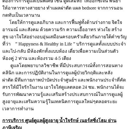
ต้องการการดูแลเป็นพิเศษ เช่น ดูดเสมหะ ให้ออกซิเจน พ่นยา
ให้อาหารทางสายยาง ทำแผลผ่าตัด แผล bedsore จากการนอน
กดทับเป็นเวลานาน
โดยให้การดูแลอภิบาล และการฟื้นฟูทั้งด้านร่างกาย จิตใจ
อารมณ์ และสังคม ด้วยความรัก ความเอื้ออาทร ห่วงใย สร้าง
สุข เอาใจใส่อย่างอบอุ่นเสมือนครอบครัวเดียวกันภายใต้คำขวัญ
ที่ว่า ” Happyness & Healthy in Life ” บริการดูแลทั้งแบบประจำ
และไป-กลับ มีห้องพักทั้งแบบห้อง เดี่ยวเพื่อความเป็นส่วนตัว
ห้องคู่ 2 ท่าน และห้องรวม 4-5 เตียง
ดูแลโดยพยาบาลวิชาชีพ ที่มีประสบการณ์ทั้งการสอนทาง
คลินิก และการปฏิบัติงานในการดูแลผู้ป่วยวิกฤติและหลัง
ผ่าตัด มีทีมกายภาพบำบัดประจำศูนย์ฯ และพนักงานประจำที่คัด
สรรให้มีใจรักในงาน เอาใจใส่ดูแลตลอด 24 ชม. พนักงานได้จะ
รับการพัฒนาความรู้และเสริมสร้างประสบการณ์ในการดูแลผู้
สูงอายุและเสริมความรู้ในเทคนิคการดูแลใหม่ๆตลอดระยะ
เวลาการทำงาน
การบริการ ศูนย์ดูแลผู้สูงอายุ น้ำใจรักษ์ เนอร์สซิ่งโฮม ย่าน
ภาษีเจริญ