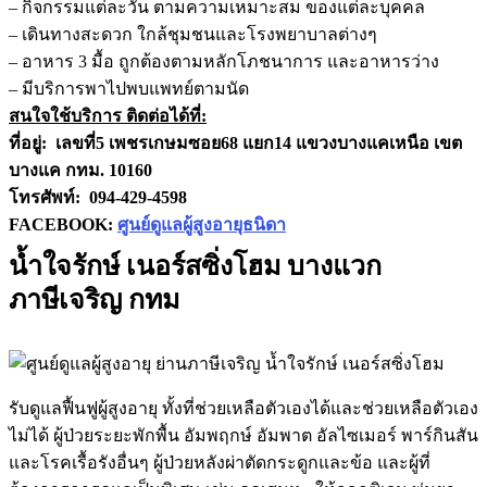
– กิจกรรมแต่ละวัน ตามความเหมาะสม ของแต่ละบุคคล
– เดินทางสะดวก ใกล้ชุมชนและโรงพยาบาลต่างๆ
– อาหาร 3 มื้อ ถูกต้องตามหลักโภชนาการ และอาหารว่าง
– มีบริการพาไปพบแพทย์ตามนัด
สนใจใช้บริการ ติดต่อได้ที่:
ที่อยู่: เลขที่5 เพชรเกษมซอย68 แยก14 แขวงบางแคเหนือ เขต
บางแค กทม. 10160
โทรศัพท์: 094-429-4598
FACEBOOK:
ศูนย์ดูแลผู้สูงอายุธนิดา
น้ำใจรักษ์ เนอร์สซิ่งโฮม บางแวก
ภาษีเจริญ กทม
รับดูแลฟื้นฟูผู้สูงอายุ ทั้งที่ช่วยเหลือตัวเองได้และช่วยเหลือตัวเอง
ไม่ได้ ผู้ป่วยระยะพักพื้น อัมพฤกษ์ อัมพาต อัลไซเมอร์ พาร์กินสัน
และโรคเรื้อรังอื่นๆ ผู้ป่วยหลังผ่าตัดกระดูกและข้อ และผู้ที่