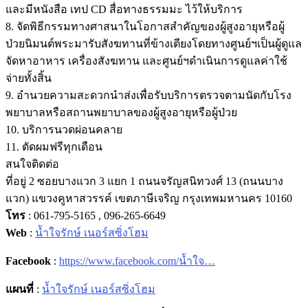
และมีหนังสือ เทป CD สื่อทางธรรมมะ ไว้ให้บริการ
8. จัดพิธีกรรมทางศาสนาในโอกาสสำคัญของผู้สูงอายุหรือผู้
ป่วยนิมนต์พระมารับสังฆทานที่ข้างเตียงโดยทางศูนย์ฯเป็นผู้ดูแล
จัดหาอาหาร เครื่องสังฆทาน และศูนย์ฯดำเนินการดูแลค่าใช้
จ่ายทั้งสิ้น
9. อำนวยความสะดวกนำส่งเพื่อรับบริการตรวจตามนัดกับโรง
พยาบาลหรือสถานพยาบาลของผู้สูงอายุหรือผู้ป่วย
10. บริการนวดผ่อนคลาย
11. ตัดผมฟรีทุกเดือน
สนใจติดต่อ
ที่อยู่ 2 ซอยบางแวก 3 แยก 1 ถนนจรัญสนิทวงศ์ 13 (ถนนบาง
แวก) แขวงคูหาสวรรค์ เขตภาษีเจริญ กรุงเทพมหานคร 10160
โทร
: 061-795-5165 , 096-265-6649
Web
:
น้ำใจรักษ์ เนอร์สซิ่งโฮม
Facebook
:
https://www.facebook.com/น้ำใจ…
แผนที่
:
น้ำใจรักษ์ เนอร์สซิ่งโฮม