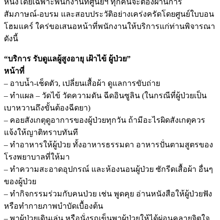
หนึ่งโดยเฉพาะพนักงานที่ศูนย์ฯ ทุกคนจะต้องผ่านการ
สัมภาษณ์-อบรม และสอบประวัติอย่างเคร่งครัดโดยศูนย์ใบบอน
โฮมแคร์ ใคร่ขอเสนอหน้าที่พนักงานให้บริการแก่ท่านพิจารณา
ดังนี้
“บริการ รับดูแลผู้สูงอายุ เฝ้าไข้ ผู้ป่วย”
หน้าที่
– อาบน้ำ-เช็ดตัว, เปลี่ยนเสื้อผ้า ดูแลการขับถ่าย
– ทำแผล – วัดไข้ วัดความดัน ฉีดอินซูลิน (ในกรณีที่ผู้ป่วยเป็น
เบาหวานถึงขั้นต้องฉีดยา)
– คอยสังเกตุดูอาการของผู้ป่วยทุกวัน ถ้ามีอะไรผิดสังเกตุควร
แจ้งให้ญาติทราบทันที
– ทำอาหารให้ผู้ป่วย ทั้งอาหารธรรมดา อาหารปั่นตามสูตรของ
โรงพยาบาลที่ให้มา
– ทำความสะอาดอุปกรณ์ และห้องนอนผู้ป่วย ซักรีดเสื้อผ้า อื่นๆ
ของผู้ป่วย
– ทำกิจกรรมร่วมกับคนป่วย เช่น พูดคุย อ่านหนังสือให้ผู้ป่วยฟัง
หรือทำกายภาพบำบัดเบื้องต้น
– พาผู้ป่วยเดินเล่น หรือนั่งรถเข็นพาผู้ป่วยให้ได้ผ่อนคลายจิตใจ