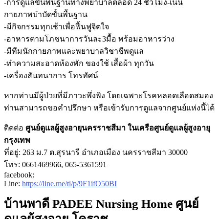
-การดูแลขั้นพื้นฐานทางพยาบาลตลอด 24 ชั่วโมง-เน้น
กายภาพบำบัดขั้นพื้นฐาน
-มีกิจกรรมทุกเช้าเพื่อฟื้นฟูจิตใจ
-อาหารตามโภชนาการวันละ3มื้อ พร้อมอาหารว่าง
-มีทีมนักกายภาพและพยาบาลวิชาชีพดูแล
-ทำความสะอาดห้องพัก ของใช้ เสื้อผ้า ทุกวัน
-เครื่องสันทนาการ โทรทัศน์
หากท่านมีผู้ป่วยที่มีภาวะพึ่งพิง โดยเฉพาะโรคหลอดเลือดสมอง
ท่านสามารถขอคำปรึกษา หรือเข้ารับการดูแลจากศูนย์แห่งนี้ได้
ติดต่อ
ศูนย์ดูแลผู้สูงอายุนครราชสีมา ในเครือศูนย์ดูแลผู้สูงอายุ
กรุงเทพ
ที่อยู่: 263 ม.7 ต.สุรนารี อำเภอเมือง นครราชสีมา 30000
โทร: 0661469966, 065-5361591
facebook:
Line:
https://line.me/ti/p/9F1ifO50BI
บ้านพาดี PADEE Nursing Home ศูนย์
ดูแลผู้สูงอายุ โคราช