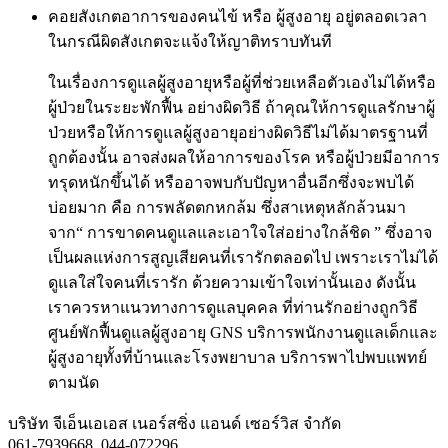
คอยสังเกตอาการของคนไข้ หรือ ผู้สูงอายุ อยู่ตลอดเวลา
ในกรณีผิดสังเกตจะแจ้งให้ญาติทราบทันที
ในเรื่องการดูแลผู้สูงอายุหรือผู้ที่ช่วยเหลือตัวเองไม่ได้หรือ
ผู้ป่วยในระยะพักฟื้น อย่างผิดวิธี ถ้าคุณให้การดูแลรักษาผู้
ป่วยหรือให้การดูแลผู้สูงอายุอย่างผิดวิธีไม่ได้มาตรฐานที่
ถูกต้องนั้น อาจส่งผลให้อาการของโรค หรือผู้ป่วยมีอาการ
ทรุดหนักขึ้นได้ หรืออาจพบกับปัญหาอื่นอีกซึ่งจะพบได้
บ่อยมาก คือ การพลัดตกหกล้ม ซึ่งสาเหตุหลักล้วนมา
จาก“ การขาดคนดูแลและเอาใจใส่อย่างใกล้ชิด ” ซึ่งอาจ
เป็นผลแห่งการสูญเสียคนที่เรารักตลอดไป เพราะเราไม่ได้
ดูแลใส่ใจคนที่เรารัก ด้วยความเข้าใจเท่านั้นเอง ดังนั้น
เราควรหาแนวทางการดูแลบุคคล ที่ท่านรักอย่างถูกวิธี
ศูนย์พักฟื้นดูแลผู้สูงอายุ GNS บริการพนักงานดูแลเด็กและ
ผู้สูงอายุทั้งที่บ้านและโรงพยาบาล บริการพาไปพบแพทย์
ตามนัด
บริษัท จีเอ็นเอเอส เนอร์สซิ่ง แอนด์ เซอร์วิส จำกัด
061-7939668 ,044-072296